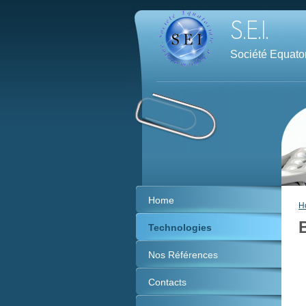
Société Equator
Home
H
Technologies
Nos Références
Contacts