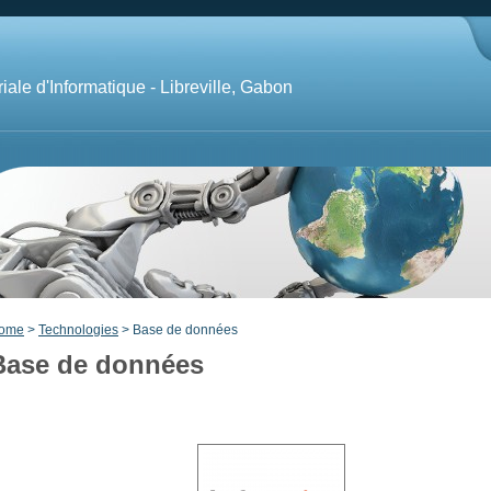
iale d'Informatique - Libreville, Gabon
ome
>
Technologies
> Base de données
Base de données